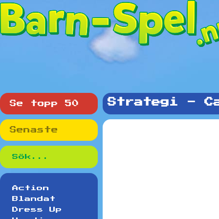
Strategi - C
Se topp 50
Senaste
Action
Blandat
Dress Up