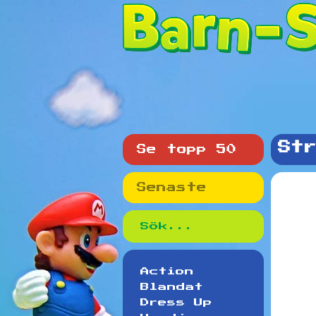
Str
Se topp 50
Senaste
Action
Blandat
Dress Up