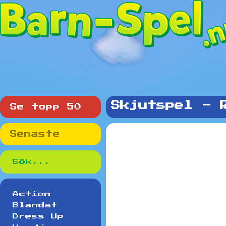
Skjutspel - 
Se topp 50
Senaste
Action
Blandat
Dress Up