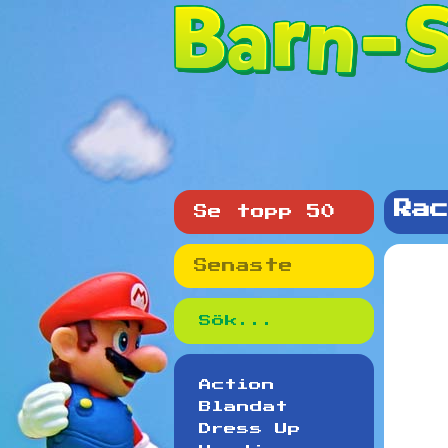
Rac
Se topp 50
Senaste
Action
Blandat
Dress Up