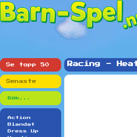
Racing - Hea
Se topp 50
Senaste
Action
Blandat
Dress Up