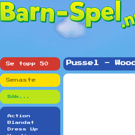
Pussel - Woo
Se topp 50
Senaste
Action
Blandat
Dress Up