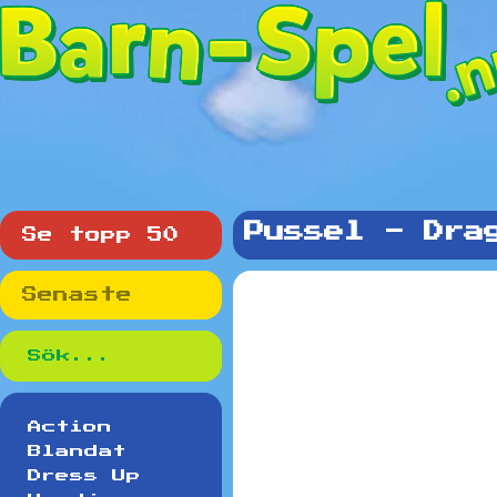
Pussel - Dra
Se topp 50
Senaste
Action
Blandat
Dress Up