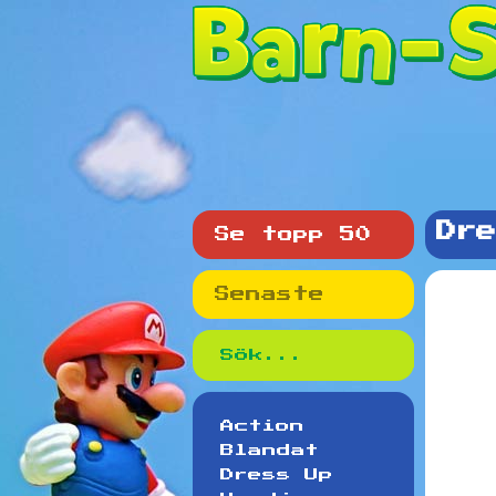
Dre
Se topp 50
Senaste
Action
Blandat
Dress Up