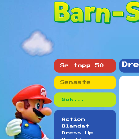
Dre
Se topp 50
Senaste
Action
Blandat
Dress Up