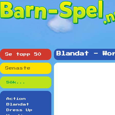
Blandat - Wo
Se topp 50
Senaste
Action
Blandat
Dress Up