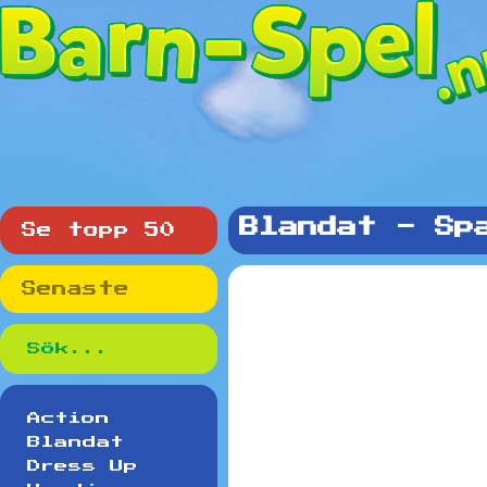
Blandat - Sp
Se topp 50
Senaste
Action
Blandat
Dress Up