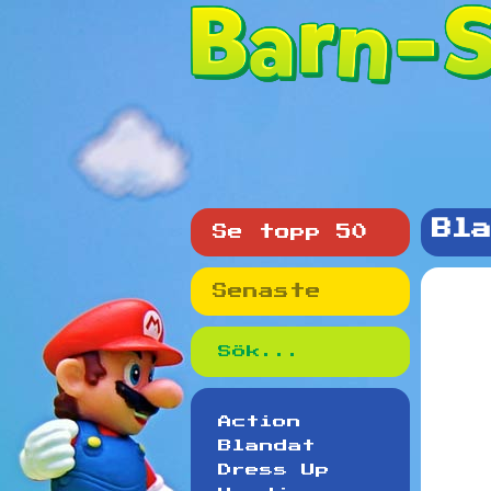
Bla
Se topp 50
Senaste
Action
Blandat
Dress Up