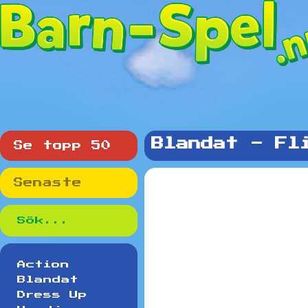
Blandat - Fl
Se topp 50
Senaste
Action
Blandat
Dress Up