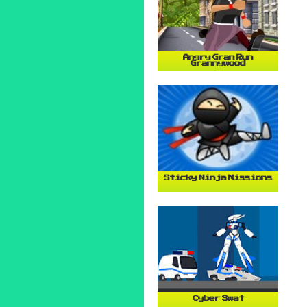
Angry Gran Run
Grannywood
Sticky Ninja Missions
Cyber Swat