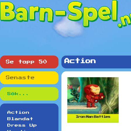
Action
Se topp 50
Senaste
Action
Iron Man Battles
Blandat
Dress Up