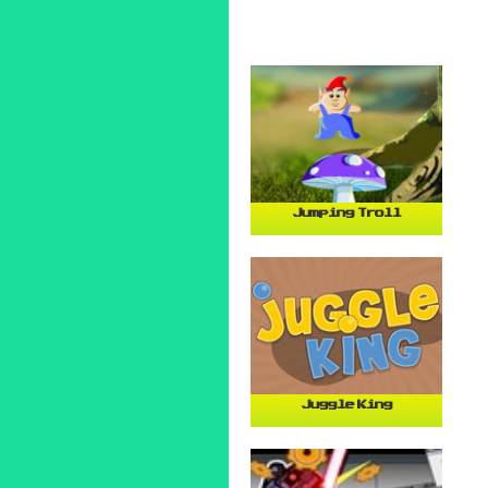
Jumping Troll
Juggle King