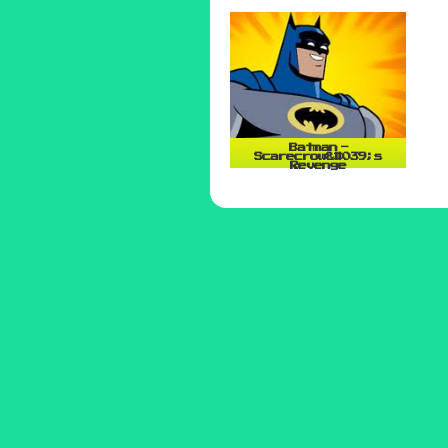
Batman -
Scarecrow&#039;s
Revenge