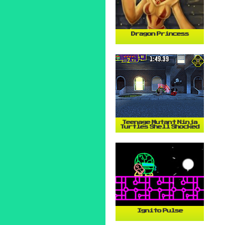
Dragon Princess
Teenage Mutant Ninja
Turtles Shell Shocked
Ignito Pulse